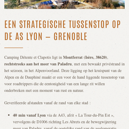
EEN STRATEGISCHE TUSSENSTOP OP
DE AS LYON — GRENOBLE
Montferrat (Isère, 38620)
Camping Détente et Clapotis ligt in
,
rechtstreeks aan het meer van Paladru
, met een bewaakt privéstrand in
het seizoen, in het Alpenvoorland. Deze ligging op het kruispunt van de
Alpen en de Dauphiné maakt er een voor de hand liggende tussenstop van
voor roadtrippers die de eentonigheid van een lange rit willen
onderbreken met een moment van rust en natuur.
Geverifieerde afstanden vanaf de rand van elke stad :
40 min vanaf Lyon
via de A43, afrit « La Tour-du-Pin Est »,
vervolgens de D1006 richting Les Abrets en de bewegwijzering
meer van Paladru, vanaf de oostelijke rand van de agglomeratie