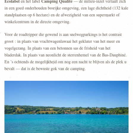
Ecolabel
Camping Qualité
en het label
— de milieu-inzet vertaalt zich
in een goed onderhouden bosrijke omgeving, een lage dichtheid (132 kale
standplaatsen op 6 hectare) en de afwezigheid van een supermarkt of
winkelcentrum in de directe omgeving.
Voor de roadtripper die gewend is aan snelwegparkings is het contrast
groot : in plaats van vrachtwagenlawaai het geklater van het meer en
vogelgezang. In plaats van een betonnen sas de frisheid van het
bladerdak. In plaats van neonlicht de sterrenhemel van de Bas-Dauphiné.
En ’s ochtends de mogelijkheid om nog een nacht te blijven als de plek u
bevalt — dat is de bewuste gok van de camping.