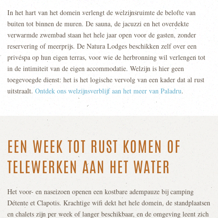
In het hart van het domein verlengt de welzijnsruimte de belofte van
buiten tot binnen de muren. De sauna, de jacuzzi en het overdekte
verwarmde zwembad staan het hele jaar open voor de gasten, zonder
reservering of meerprijs. De Natura Lodges beschikken zelf over een
privéspa op hun eigen terras, voor wie de herbronning wil verlengen tot
in de intimiteit van de eigen accommodatie. Welzijn is hier geen
toegevoegde dienst: het is het logische vervolg van een kader dat al rust
uitstraalt.
Ontdek ons welzijnsverblijf aan het meer van Paladru
.
EEN WEEK TOT RUST KOMEN OF
TELEWERKEN AAN HET WATER
Het voor- en naseizoen openen een kostbare adempauze bij camping
Détente et Clapotis. Krachtige wifi dekt het hele domein, de standplaatsen
en chalets zijn per week of langer beschikbaar, en de omgeving leent zich