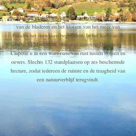
Stelt u zich een ochtend voor waarop enkel het ritselen
van de bladeren en het klotsen van het meer van
Paladru het ontwaken begeleiden. In het hart van de
Isère, in Montferrat, ontvangt camping Détente et
Clapotis u in een ware oase van rust tussen bossen en
oevers. Slechts 132 standplaatsen op zes beschermde
hectare, zodat iedereen de ruimte en de traagheid van
een natuurverblijf terugvindt.